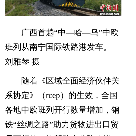
广西首趟“中—哈—乌”中欧
班列从南宁国际铁路港发车。
刘雅琴 摄
随着《区域全面经济伙伴关
系协定》（rcep）的生效，全国
各地中欧班列开行数量增加，钢
铁“丝绸之路”助力货物进出口贸