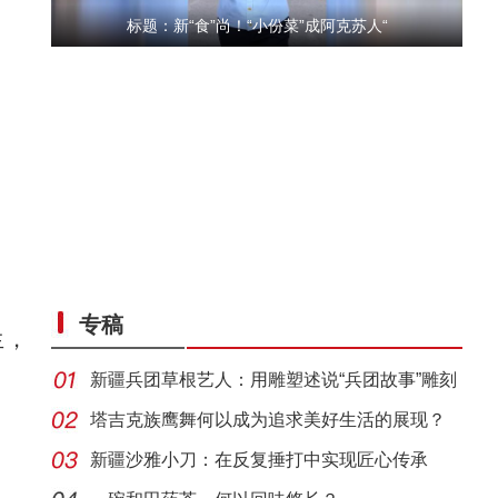
标题：新“食”尚！“小份菜”成阿克苏人“
“五一”假期，开都河天鹅湾迎客流高峰
专稿
生，
新疆兵团草根艺人：用雕塑述说“兵团故事”雕刻
别
塔吉克族鹰舞何以成为追求美好生活的展现？
新疆沙雅小刀：在反复捶打中实现匠心传承