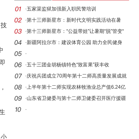
·
五家渠监狱加强新入职民警培训
·
第十三师新星市：新时代文明实践活动在暑
”技
期“热力
·
第十三师新星市：“公益带娃”让暑期“脱”管变“
·
新疆阿拉尔市：建设体育公园 助力全民健身
中
·
即
·
五十三团金胡杨镇特色“致富果”获丰收
·
庆祝兵团成立70周年第十二师高质量发展成就
，
巡礼·
·
上半年第十二师实现农林牧渔业总产值6.24亿
元
·
山东省卫健委与第十二师卫健委召开医疗援疆
工作座
·
生
刘小