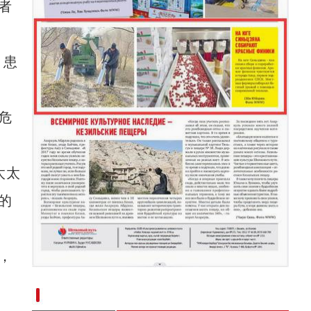
者
，患
危
太太
的
，
新疆南部红枣采收加工忙