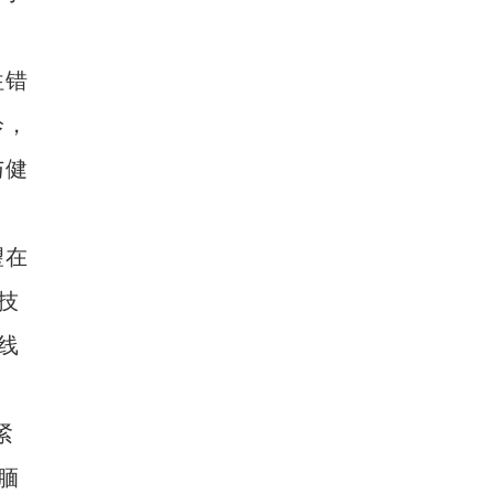
新疆兵团冷水鱼热销
往错
诊，
与健
望在
技
线
紧
腼