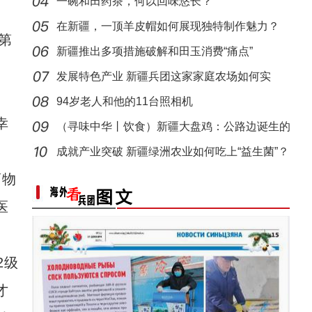
一碗和田药茶，何以回味悠长？
“阿克苏是个好地方·四季之美”——《走进
在新疆，一顶羊皮帽如何展现独特制作魅力？
第
新疆推出多项措施破解和田玉消费“痛点”
发展特色产业 新疆兵团这家家庭农场如何实
现“南果
94岁老人和他的11台照相机
幸
（寻味中华丨饮食）新疆大盘鸡：公路边诞生的
江湖
成就产业突破 新疆绿洲农业如何吃上“益生菌”？
药物
医
2级
才