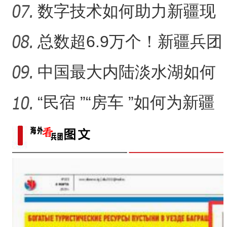
分会场 首选之地缘何花落
数字技术如何助力新疆现
喀
代农业提档升级？
总数超6.9万个！新疆兵团
古稀老人为何痴迷字谜创
中国最大内陆淡水湖如何
作
做到“渔旅融合”的?
“民宿 ”“房车 ”如何为新疆
文旅高质量发展增添