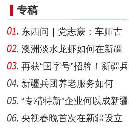
专稿
东西问｜党志豪：车师古
道怎样成为丝绸之路的要
澳洲淡水龙虾如何在新疆
道
沙漠地区“安家”？
再获“国字号”招牌！新疆兵
团这里“夜经济”为何
新疆兵团养老服务如何
从“基本养老”迈向“品质养
“专精特新”企业何以成新疆
兵团高质量发展生力军
央视春晚首次在新疆设立