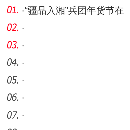
·
“疆品入湘”兵团年货节在
湖南湘潭市举行
·
·
·
·
·
·