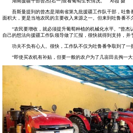
湖南援疆干部曾杰(右一)查看葡萄生长情况。 邓霞 摄
吾斯曼提到的曾杰是湖南省第九批援疆工作队干部，吐鲁番市
面积大，更是当地农民的主要收入来源之一。但来到吐鲁番不
“农民要增收，就必须提升葡萄种植的机械化水平。”曾杰认
自己的想法向援疆工作队领导做了汇报，很快就得到支持，并
功夫不负有心人。很快，工作队不仅为吐鲁番争取到了一批
“即使买农机有补贴，但要一般的农户为了几亩田去掏一大笔