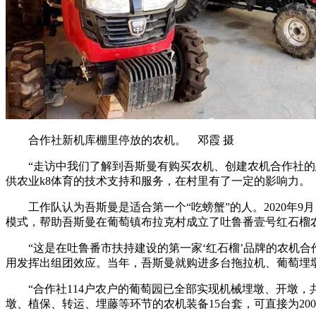
合作社新机库棚里停放的农机。 邓霞 摄
“走访中我们了解到吾斯曼有购买农机、创建农机合作社的想法。
供农业k8体育的技术支持和服务，在村里有了一定的影响力。
工作队认为吾斯曼是适合第一个“吃螃蟹”的人。2020年9月
模式，帮助吾斯曼在葡萄镇布拉克村成立了吐鲁番壹号红石榴
“这是在吐鲁番市扶持建设的第一家‘红石榴’品牌的农机合作
用发挥出组团效应。当年，吾斯曼就购进多台拖拉机、葡萄埋
“合作社114户农户的葡萄园已全部实现机械埋墩、开墩，共
墩、植保、转运、埋藤等环节的农机装备15台套，可直接为20