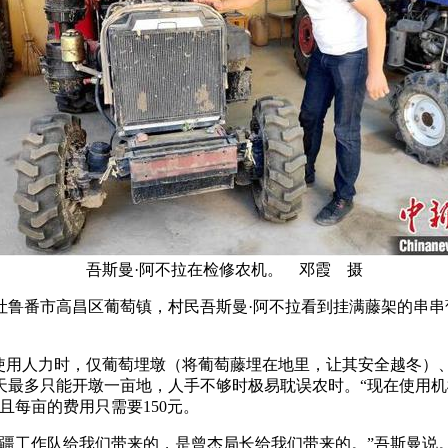
吾斯曼·阿不拉在检修农机。 邓霞 摄
疆吐鲁番市高昌区葡萄镇，村民吾斯曼·阿不拉看到挂满藤架的串
前使用人力时，仅葡萄埋墩（将葡萄藤埋在地里，让其安全越冬）
一天最多只能开墩一亩地，人手不够时极易耽误农时。“现在使用
且每亩的费用只需要150元。
工作队给我们带来的，是曾杰局长给我们带来的。”吾斯曼说