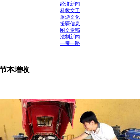
经济新闻
科教文卫
旅游文化
援疆信息
图文专稿
法制新闻
一带一路
户节本增收