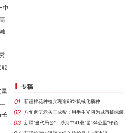
一中
高
融
秀
就能
专稿
质量
新疆棉花种植实现逾99%机械化播种
二
八旬退伍老兵王成帮：用半生光阴为城市披绿装
局长
新疆“当代愚公”：沙海中41载“凿”34公里“绿色