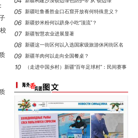
新疆构建沙漠锁边绿色防护带 从“锁边绿
：
化”到“产
新疆吐鲁番胜金口石窟开放有何特殊意义？
子
新疆炒米粉何以跻身小吃“顶流”？
学校
新疆智慧农业进展显著
新疆这一街区何以入选国家级旅游休闲街区名
质
单？
新疆羊肉何以走向全国餐桌？
（走进中国乡村）新疆“百年足球村”：民间赛事
拉
质