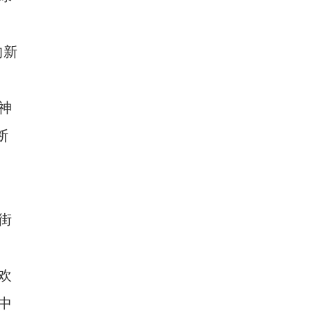
新疆兵团冷水鱼热销
的新
神
断
街
欢
中