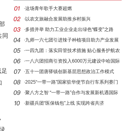
·
这场青年歌手大赛超燃
·
以农文旅融合发展助推乡村振兴
部
·
多措并举 助力工业企业走出绿色“蝶变”之路
共同
·
九师一六七团引进辣子种植项目助力产业发展
·
一四九团：落实田管技术措施 贴心服务护航农
业丰收
·
一八六团招商引资投入6000万元建设中哈国际
域足
雁北商
·
五十一团唐驿镇创新基层思想政治工作模式
如
·
2025“一带一路”国家驻华使节自行车系列赛门
头沟
·
聚八方之智 “一带一路”合作与发展新机遇国际
会议
·
新疆兵团“医保钱包”上线 实现跨省共济
，
绿