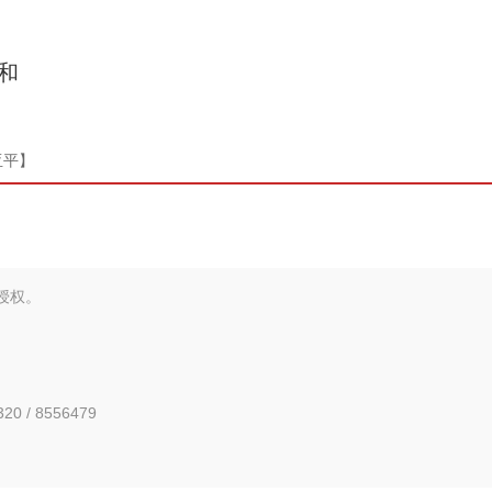
和
亚平】
新疆兵团手艺人用绣塑布偶技艺秀出新疆“老
授权。
0 / 8556479