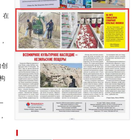
。在
授，
的创
构
一
，
新疆南部红枣采收加工忙