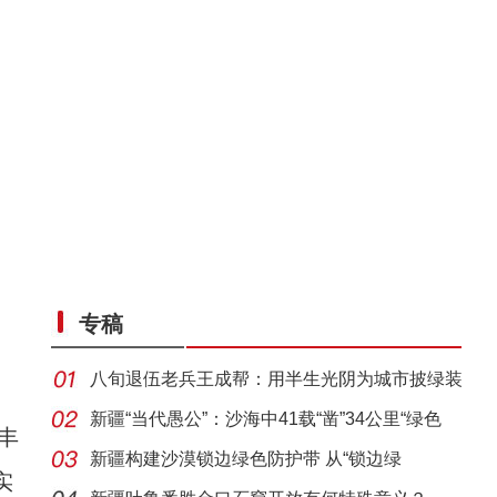
专稿
八旬退伍老兵王成帮：用半生光阴为城市披绿装
新疆“当代愚公”：沙海中41载“凿”34公里“绿色
丰
新疆构建沙漠锁边绿色防护带 从“锁边绿
实