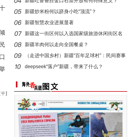
化”到“产
新疆吐鲁番胜金口石窟开放有何特殊意义？
十
新疆炒米粉何以跻身小吃“顶流”？
新疆智慧农业进展显著
倾
新疆这一街区何以入选国家级旅游休闲街区名
民
单？
新疆羊肉何以走向全国餐桌？
（走进中国乡村）新疆“百年足球村”：民间赛事
口
拉
deepseek“落户”新疆，带来了什么？
举
亚平】