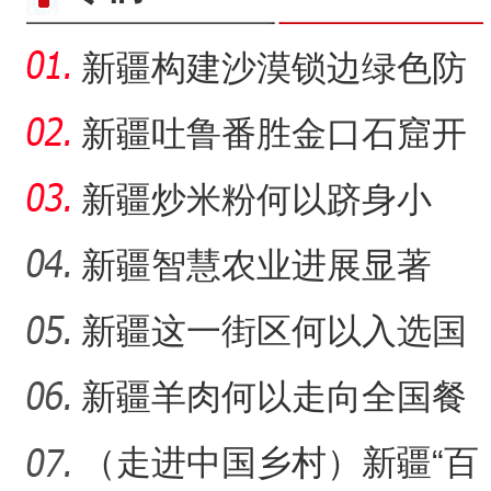
新疆构建沙漠锁边绿色防
护带 从“锁边绿化”到“产
新疆吐鲁番胜金口石窟开
放有何特殊意义？
新疆炒米粉何以跻身小
吃“顶流”？
新疆智慧农业进展显著
新疆这一街区何以入选国
家级旅游休闲街区名单？
新疆羊肉何以走向全国餐
桌？
（走进中国乡村）新疆“百