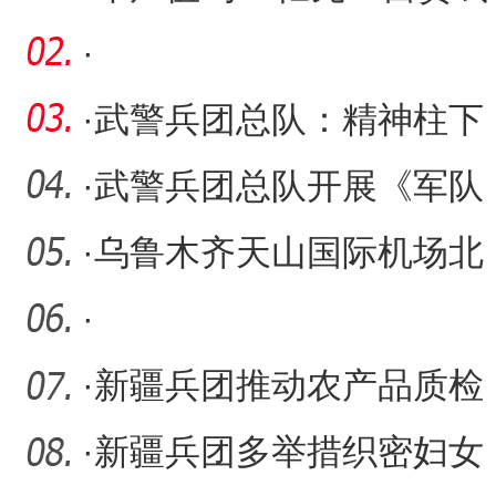
验区十二师区块重大科技
·
项
·
武警兵团总队：精神柱下
话纯粹 廉政园里讲纪律
·
武警兵团总队开展《军队
基层建设纲要》培训
·
乌鲁木齐天山国际机场北
航站区启用
·
·
新疆兵团推动农产品质检
机构“双认证”评审合二为
·
新疆兵团多举措织密妇女