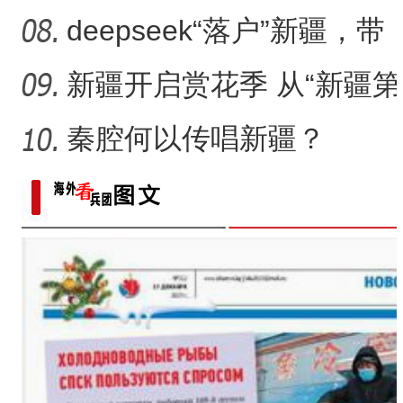
年足球村”：民间赛事拉
deepseek“落户”新疆，带
来了什么？
新疆开启赏花季 从“新疆第
一春”启程感受浪漫之旅
秦腔何以传唱新疆？