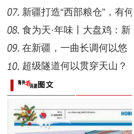
让少数民族古籍文字“活
新疆打造“西部粮仓”，有何
支撑？
食为天·年味丨大盘鸡：新
疆春节餐桌上的年味担当
在新疆，一曲长调何以悠
扬？
超级隧道何以贯穿天山？