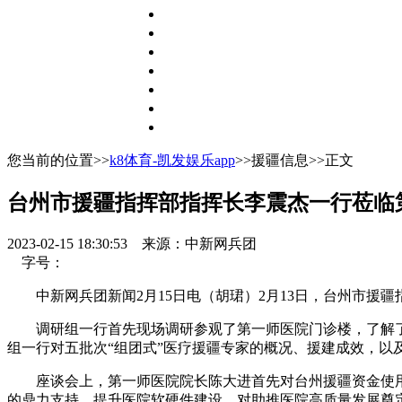
您当前的位置>>
k8体育-凯发娱乐app
>>援疆信息>>正文
台州市援疆指挥部指挥长李震杰一行莅临
2023-02-15 18:30:53
来源：中新网兵团
字号：
中新网兵团新闻2月15日电（胡珺）2月13日，台州市援疆
调研组一行首先现场调研参观了第一师医院门诊楼，了解了门
组一行对五批次“组团式”医疗援疆专家的概况、援建成效，以
座谈会上，第一师医院院长陈大进首先对台州援疆资金使用
的鼎力支持，提升医院软硬件建设，对助推医院高质量发展奠