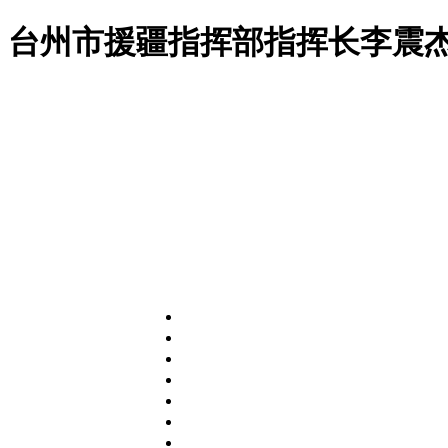
台州市援疆指挥部指挥长李震杰