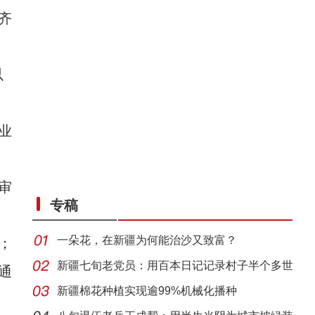
齐
以
业
审
专稿
一朵花，在新疆为何能治沙又致富？
；
新疆七旬老党员：用百本日记记录村子半个多世
通
纪变
新疆棉花种植实现逾99%机械化播种