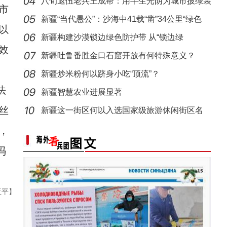
八旬退伍老兵王成帮：用半生光阴为城市披绿装
市
新疆“当代愚公”：沙海中41载“凿”34公里“绿色
以
新疆构建沙漠锁边绿色防护带 从“锁边绿
效
化”到“产
新疆吐鲁番胜金口石窟开放有何特殊意义？
新疆炒米粉何以跻身小吃“顶流”？
法
新疆智慧农业进展显著
丝
新疆这一街区何以入选国家级旅游休闲街区名
单？
，
冯
亚平】