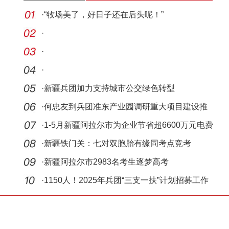
·
“牧场美了，好日子还在后头呢！”
·
·
·
·
新疆兵团加力支持城市公交绿色转型
·
何忠友到兵团准东产业园调研重大项目建设推
进情况
·
1-5月新疆阿拉尔市为企业节省超6600万元电费
·
新疆铁门关：七对双胞胎有缘同考点竞考
·
新疆阿拉尔市2983名考生逐梦高考
·
1150人！2025年兵团“三支一扶”计划招募工作
启动