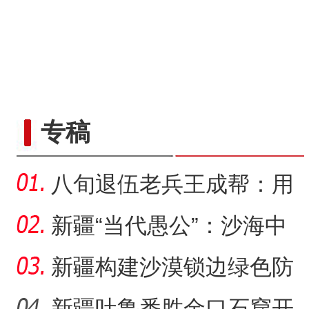
专稿
八旬退伍老兵王成帮：用
半生光阴为城市披绿装
新疆“当代愚公”：沙海中
41载“凿”34公里“绿色
新疆构建沙漠锁边绿色防
护带 从“锁边绿化”到“产
新疆吐鲁番胜金口石窟开