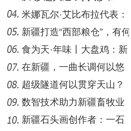
谐”，新疆何以在“死亡
米娜瓦尔·艾比布拉代表：
让少数民族古籍文字“活
新疆打造“西部粮仓”，有何
支撑？
食为天·年味丨大盘鸡：新
疆春节餐桌上的年味担当
在新疆，一曲长调何以悠
扬？
超级隧道何以贯穿天山？
数智技术助力新疆畜牧业
走“新”路
新疆石头画创作者：一石