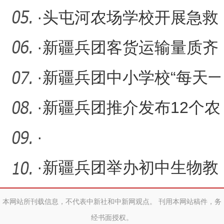
·
头屯河农场学校开展急救
技能知识讲座进校园宣讲
·
新疆兵团客货运输量质齐
活
升
·
新疆兵团中小学校“每天一
节体育课”政策落地观察
·
新疆兵团推介发布12个农
业主导品种和4项主推技术
·
·
新疆兵团举办初中生物教
学研修活动
本网站所刊载信息，不代表中新社和中新网观点。 刊用本网站稿件，务
经书面授权。