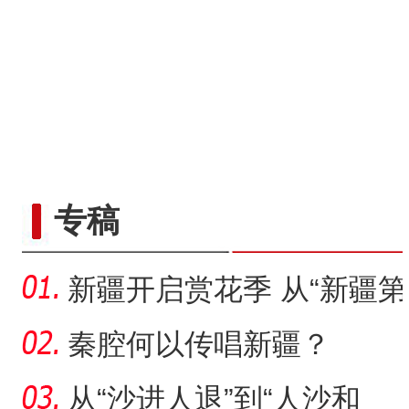
专稿
新疆开启赏花季 从“新疆第
一春”启程感受浪漫之旅
秦腔何以传唱新疆？
从“沙进人退”到“人沙和