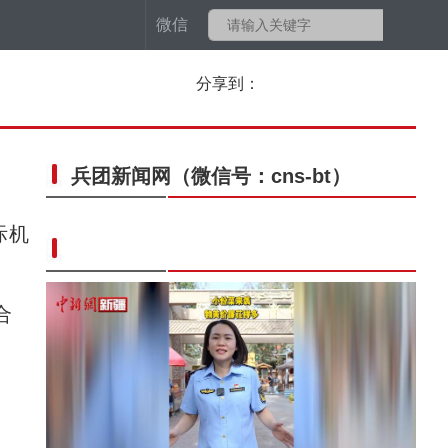
微信
分享到：
兵团新闻网
（微信号：cns-bt）
际机
合