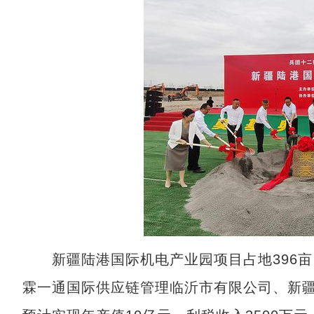
新疆陆港国际机电产业园项目占地396亩
霖一通国际供应链管理临沂市有限公司、新