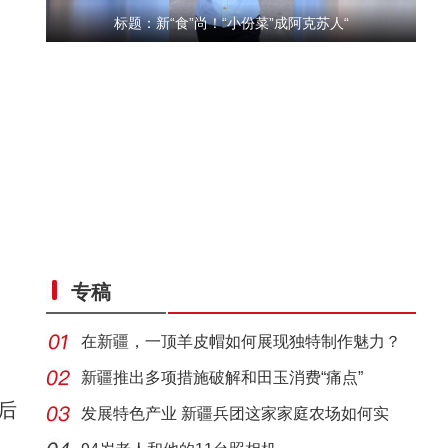
标题：新“食”尚！“小份菜”成阿克苏人“
“五一”假期，开都河天鹅湾迎客流高峰
专稿
在新疆，一顶羊皮帽如何展现独特制作魅力？
、
新疆推出多项措施破解和田玉消费“痛点”
后
发展特色产业 新疆兵团这家家庭农场如何实