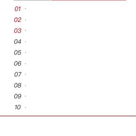
·
·
·
·
·
·
·
·
·
·