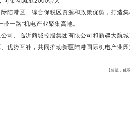
，可带动就业2000余人。
际陆港区、综合保税区资源和政策优势，打造集
一带一路”机电产业聚集高地。
公司、临沂商城控股集团有限公司和新疆大航城
源、优势互补，共同推动新疆陆港国际机电产业园
【编辑：戚