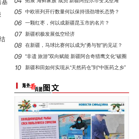
拓展“海鲜家族”成员 新疆阿拉尔市变戈壁滩
陆基
“阿克苏是个好地方·四季之美”——《走进
为“金
中欧班列开行数量何以保持强劲增长态势？
浪
一颗红枣，何以成新疆昆玉市的名片？
新疆积极发展低空经济
结
在新疆，马球比赛何以成为“勇与智”的见证？
“非遗 旅游”双向赋能 新疆阿合奇猎鹰文化“破圈
新疆和田如何实现从“天然药仓”到“中医药之乡”