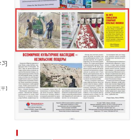
学习
亚平】
新疆南部红枣采收加工忙