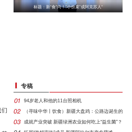
标题：新“食”尚！“小份菜”成阿克苏人“
“五一”假期，开都河天鹅湾迎客流高峰
专稿
94岁老人和他的11台照相机
我们
（寻味中华丨饮食）新疆大盘鸡：公路边诞生的
江湖
成就产业突破 新疆绿洲农业如何吃上“益生菌”？