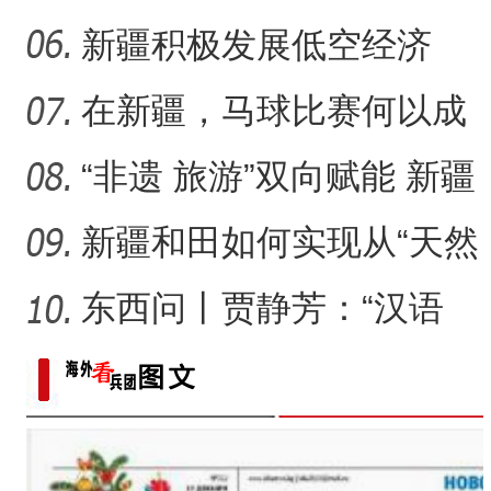
“阿克苏是个好地方·四季之
玉市的名片？
新疆积极发展低空经济
在新疆，马球比赛何以成
为“勇与智”的见证？
“非遗 旅游”双向赋能 新疆
阿合奇猎鹰文化“破圈
新疆和田如何实现从“天然
药仓”到“中医药之乡”
东西问丨贾静芳：“汉语
热”如何在塔吉克斯坦升温