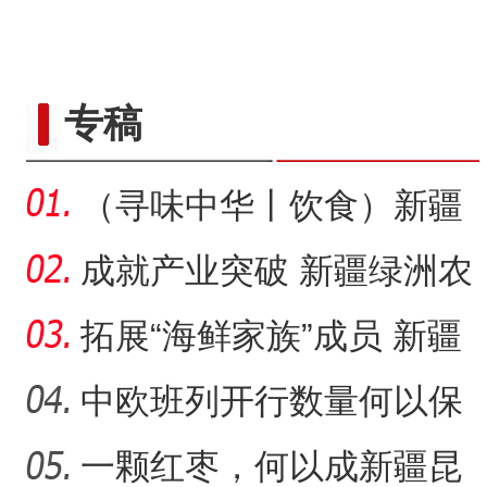
“五一”假期，开都河天鹅
专稿
（寻味中华丨饮食）新疆
大盘鸡：公路边诞生的江
成就产业突破 新疆绿洲农
湖
业如何吃上“益生菌”？
拓展“海鲜家族”成员 新疆
阿拉尔市变戈壁滩为“金
中欧班列开行数量何以保
持强劲增长态势？
一颗红枣，何以成新疆昆