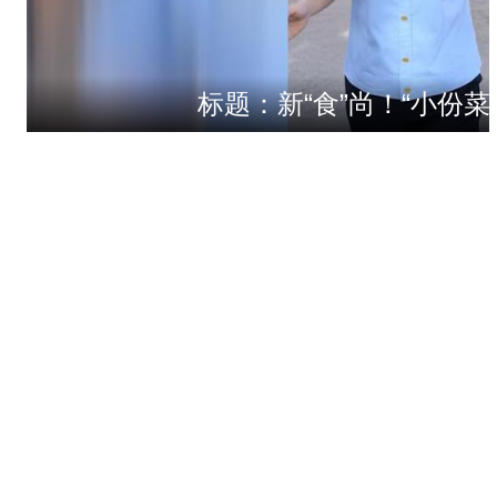
标题：新“食”尚！“小份菜