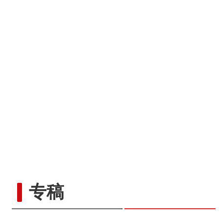
“五一”假期，开都河天鹅
专稿