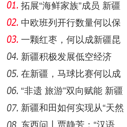
拓展“海鲜家族”成员 新疆
阿拉尔市变戈壁滩为“金
中欧班列开行数量何以保
持强劲增长态势？
一颗红枣，何以成新疆昆
玉市的名片？
新疆积极发展低空经济
在新疆，马球比赛何以成
“阿克苏是个好地方·四季之
为“勇与智”的见证？
“非遗 旅游”双向赋能 新疆
阿合奇猎鹰文化“破圈
新疆和田如何实现从“天然
药仓”到“中医药之乡”
东西问丨贾静芳：“汉语