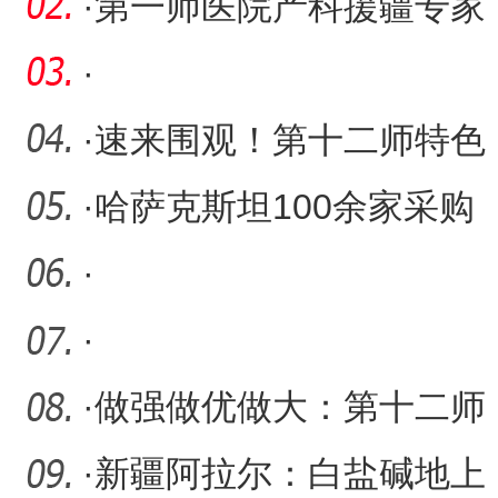
·
第一师医院产科援疆专家
蔡淑萍：守护每一次生命
·
花
·
速来围观！第十二师特色
展品亮相亚欧博览会
·
哈萨克斯坦100余家采购
商来第十二师参观
·
·
·
做强做优做大：第十二师
国企改革深化提升行动开
·
新疆阿拉尔：白盐碱地上