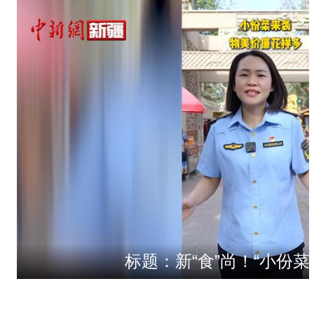
标题：新“食”尚！“小份菜