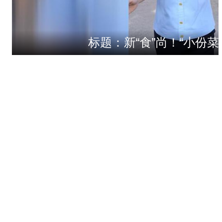
标题：新“食”尚！“小份菜