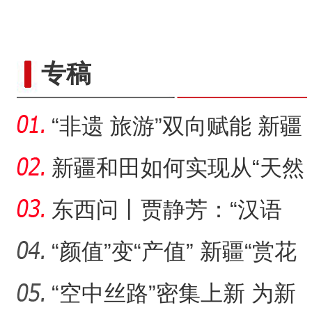
“五一”假期，开都河天鹅
专稿
“非遗 旅游”双向赋能 新疆
阿合奇猎鹰文化“破圈
新疆和田如何实现从“天然
药仓”到“中医药之乡”
东西问丨贾静芳：“汉语
热”如何在塔吉克斯坦升温
“颜值”变“产值” 新疆“赏花
经济”有力助推乡村
“空中丝路”密集上新 为新