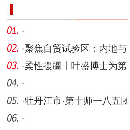
新疆南部红枣采收加工
·
·
聚焦自贸试验区：内地与
香港经贸代表团来第十二
·
柔性援疆丨叶盛博士为第
师
一师医院心肺复苏团队带
·
来
·
牡丹江市·第十师一八五团
对口支援工作对接会议召
·