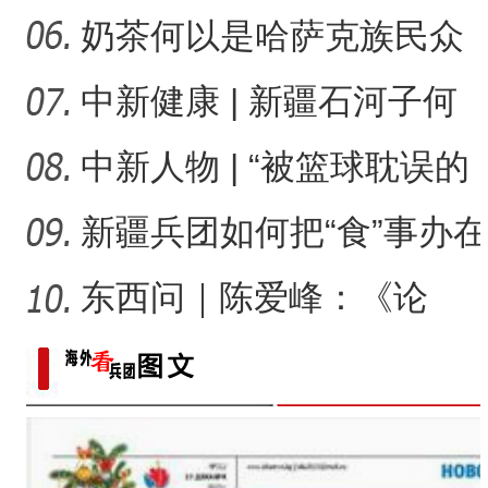
“阿克苏是个好地方·四季之
疆喀什经济高质量发展注
奶茶何以是哈萨克族民众
的饮食灵魂？
中新健康 | 新疆石河子何
以入选国家中医药传承创
中新人物 | “被篮球耽误的
新
超模”，想再拿一次总冠
新疆兵团如何把“食”事办在
老年人的心坎上？
东西问｜陈爱峰：《论
语》缘何成为千年前新疆
的课