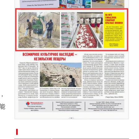
，
能
新疆南部红枣采收加工忙