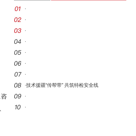
·
·
·
·
·
·
·
·
技术援疆“传帮带” 共筑特检安全线
业咨
·
·
、