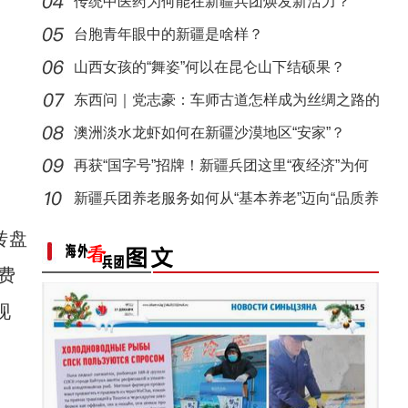
睐？
传统中医药为何能在新疆兵团焕发新活力？
台胞青年眼中的新疆是啥样？
山西女孩的“舞姿”何以在昆仑山下结硕果？
东西问｜党志豪：车师古道怎样成为丝绸之路的
要道
澳洲淡水龙虾如何在新疆沙漠地区“安家”？
再获“国字号”招牌！新疆兵团这里“夜经济”为何
新疆兵团养老服务如何从“基本养老”迈向“品质养
转盘
费
现