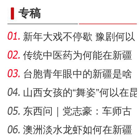
专稿
新年大戏不停歇 豫剧何以
在新疆兵团备受青睐？
传统中医药为何能在新疆
兵团焕发新活力？
台胞青年眼中的新疆是啥
样？
山西女孩的“舞姿”何以在昆
仑山下结硕果？
东西问｜党志豪：车师古
道怎样成为丝绸之路的要
澳洲淡水龙虾如何在新疆