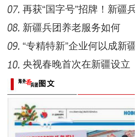
道
沙漠地区“安家”？
再获“国字号”招牌！新疆兵
团这里“夜经济”为何
新疆兵团养老服务如何
从“基本养老”迈向“品质养
“专精特新”企业何以成新疆
兵团高质量发展生力军
央视春晚首次在新疆设立
分会场 首选之地缘何花落
喀