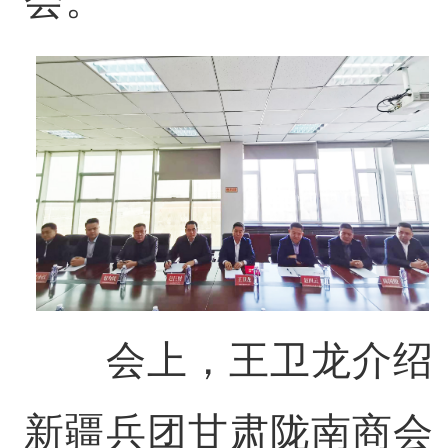
会上，王卫龙介绍
新疆兵团甘肃陇南商会