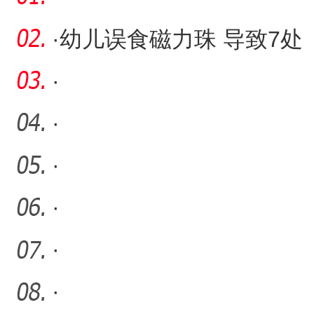
·
幼儿误食磁力珠 导致7处
肠穿孔！医生呼吁：让孩
·
子
·
·
·
·
·