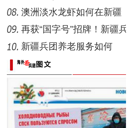
道怎样成为丝绸之路的要
澳洲淡水龙虾如何在新疆
道
沙漠地区“安家”？
再获“国字号”招牌！新疆兵
团这里“夜经济”为何
新疆兵团养老服务如何
从“基本养老”迈向“品质养