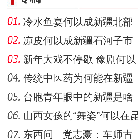
冷水鱼宴何以成新疆北部
的城市名片？
凉皮何以成新疆石河子市
的味觉记忆？
新年大戏不停歇 豫剧何以
在新疆兵团备受青睐？
传统中医药为何能在新疆
兵团焕发新活力？
台胞青年眼中的新疆是啥
样？
山西女孩的“舞姿”何以在昆
仑山下结硕果？
东西问｜党志豪：车师古