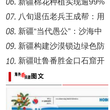
日记记录村子半个多世纪
新疆棉花种植实现逾99%
变
机械化播种
八旬退伍老兵王成帮：用
半生光阴为城市披绿装
新疆“当代愚公”：沙海中
41载“凿”34公里“绿色
新疆构建沙漠锁边绿色防
护带 从“锁边绿化”到“产
新疆吐鲁番胜金口石窟开
放有何特殊意义？