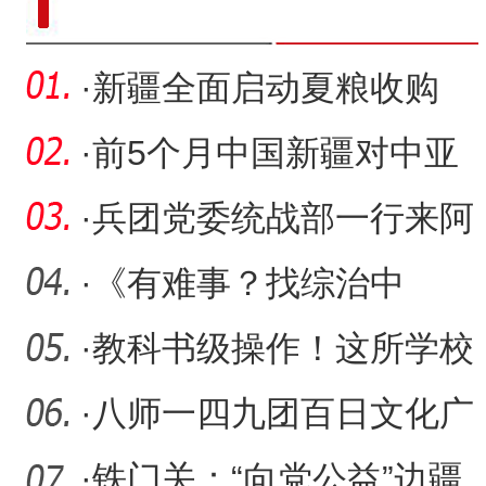
·
新疆全面启动夏粮收购
·
前5个月中国新疆对中亚
五国进出口总值占全国近
·
兵团党委统战部一行来阿
四成
拉尔市调研台州援疆和合
·
《有难事？找综治中
文
心！》系列报道（上）：
·
教科书级操作！这所学校
进一扇
的防震演练太硬核了
·
八师一四九团百日文化广
场活动精彩启幕
·
铁门关：“向党公益”边疆