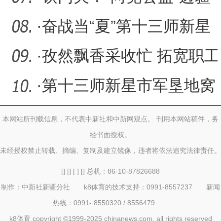
教育提质项目捐赠仪式举
·
奋战当“夏”第十三师新星
市重点项目建设火热推进
·
孜然飘香采收忙 拓宽职工
致富路
·
第十三师新星市军垦地窝
子遗址纪念园开园
本网站所刊载信息，不代表中新社和中新网观点。 刊用本网站稿件，务
经书面授权。
未经授权禁止转载、摘编、复制及建立镜像，违者将依法追究法律责任。
[] [] [ ] [] 总机：86-10-87826688
制作：中新社新疆分社 k8体育的技术支持：0991-8557237 新闻
热线：0991- 8550320 / 8556479
k8体育 copyright ©1999-2025 chinanews.com. all rights reserved