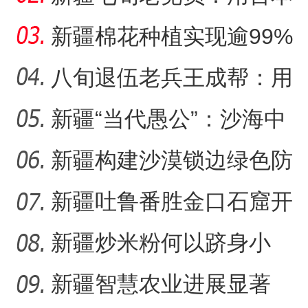
日记记录村子半个多世纪
新疆棉花种植实现逾99%
变
机械化播种
八旬退伍老兵王成帮：用
半生光阴为城市披绿装
新疆“当代愚公”：沙海中
41载“凿”34公里“绿色
新疆构建沙漠锁边绿色防
护带 从“锁边绿化”到“产
新疆吐鲁番胜金口石窟开
放有何特殊意义？
新疆炒米粉何以跻身小
吃“顶流”？
新疆智慧农业进展显著