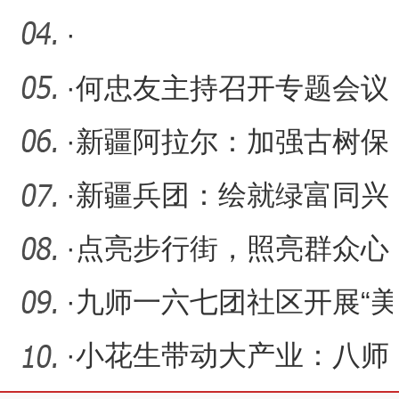
双手，点燃疼痛暗夜里的
·
光
·
何忠友主持召开专题会议
深入研究兵团信访突出问
·
新疆阿拉尔：加强古树保
题
护 守好“绿色文物”
·
新疆兵团：绘就绿富同兴
乡村振兴新图景
·
点亮步行街，照亮群众心
·
九师一六七团社区开展“美
丽庭院”评比表彰活动
·
小花生带动大产业：八师