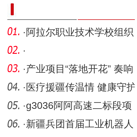
新疆南部红枣采收加工
·
阿拉尔职业技术学校组织
学生赴企业参观学习
·
·
产业项目“落地开花” 奏响
乡村振兴“奋进曲”
·
医疗援疆传温情 健康守护
在身边
·
g3036阿阿高速二标段项
目塔北二干渠大桥梁板全
·
新疆兵团首届工业机器人