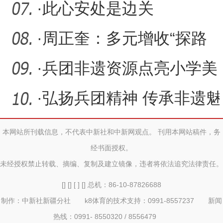
部
技能示范培训扎实推进
·
此心安处是边关
·
周正奎：多元增收“探路
者”
·
兵团非遗资源点亮小学美
术项目化教学新征程
·
弘扬兵团精神 传承非遗魅
力 烧箔画融入小学美术项
本网站所刊载信息，不代表中新社和中新网观点。 刊用本网站稿件，务
经书面授权。
未经授权禁止转载、摘编、复制及建立镜像，违者将依法追究法律责任。
[] [] [ ] [] 总机：86-10-87826688
制作：中新社新疆分社 k8体育的技术支持：0991-8557237 新闻
热线：0991- 8550320 / 8556479