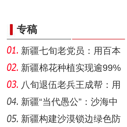
专稿
新疆七旬老党员：用百本
日记记录村子半个多世纪
新疆棉花种植实现逾99%
变
机械化播种
八旬退伍老兵王成帮：用
半生光阴为城市披绿装
新疆“当代愚公”：沙海中
41载“凿”34公里“绿色
新疆构建沙漠锁边绿色防