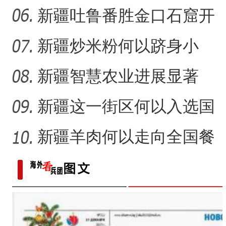
护带 从“锁边绿化”到“产
新疆吐鲁番胜金口石窟开
放有何特殊意义？
新疆炒米粉何以跻身小
吃“顶流”？
新疆智慧农业进展显著
新疆这一街区何以入选国
家级旅游休闲街区名单？
新疆羊肉何以走向全国餐
桌？