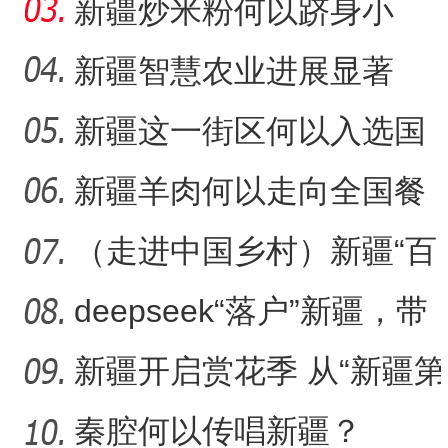
放有何特殊意义？
新疆炒米粉何以跻身小
吃“顶流”？
新疆智慧农业进展显著
新疆这一街区何以入选国
家级旅游休闲街区名单？
新疆羊肉何以走向全国餐
桌？
（走进中国乡村）新疆“百
年足球村”：民间赛事拉
deepseek“落户”新疆，带
来了什么？
新疆开启赏花季 从“新疆第
一春”启程感受浪漫之旅
秦腔何以传唱新疆？