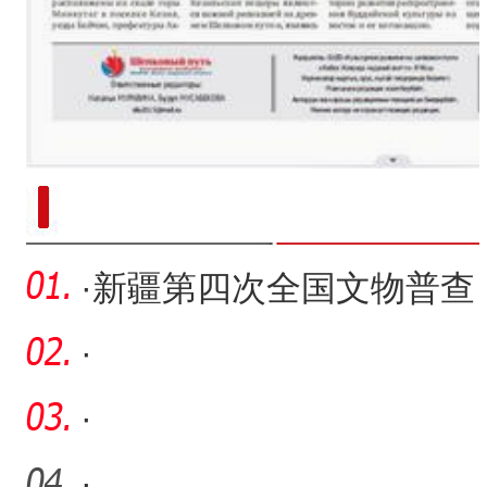
新疆南部红枣采收加工
·
新疆第四次全国文物普查
基层行侧记
·
·
·