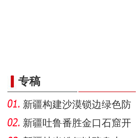
专稿
新疆构建沙漠锁边绿色防
护带 从“锁边绿化”到“产
新疆吐鲁番胜金口石窟开