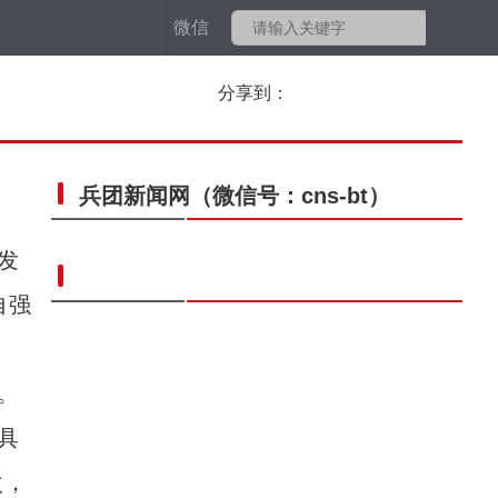
微信
分享到：
兵团新闻网
（微信号：cns-bt）
发
自强
。
具
次，