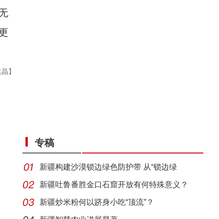
无
更
袁晶】
专稿
新疆构建沙漠锁边绿色防护带 从“锁边绿
化”到“产
新疆吐鲁番胜金口石窟开放有何特殊意义？
新疆炒米粉何以跻身小吃“顶流”？