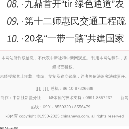
·
九鼎首开“tir 绿色通道”农
产品出口专线
·
第十二师惠民交通工程疏
通“城西咽喉”多方联动织
·
20名“一带一路”共建国家
医生赴四川学习肝脏微创
本网站所刊载信息，不代表中新社和中新网观点。 刊用本网站稿件，务
经书面授权。
未经授权禁止转载、摘编、复制及建立镜像，违者将依法追究法律责任。
[] [] [ ] [] 总机：86-10-87826688
制作：中新社新疆分社 k8体育的技术支持：0991-8557237 新闻
热线：0991- 8550320 / 8556479
k8体育 copyright ©1999-2025 chinanews.com. all rights reserved