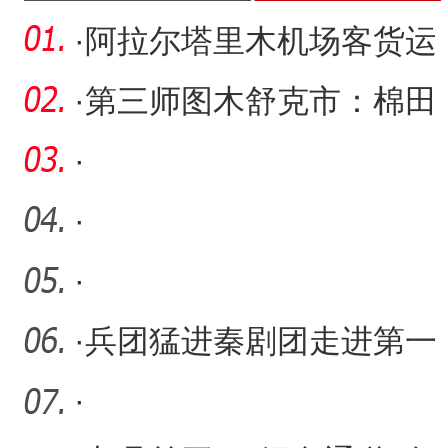
·
阿拉尔塔里木机场客货运
量创同期新高
·
第三师图木舒克市：棉田
套种孜然工作全面展开
·
·
·
·
兵团猛进秦剧团走进第一
师三团中学慰问演出
·