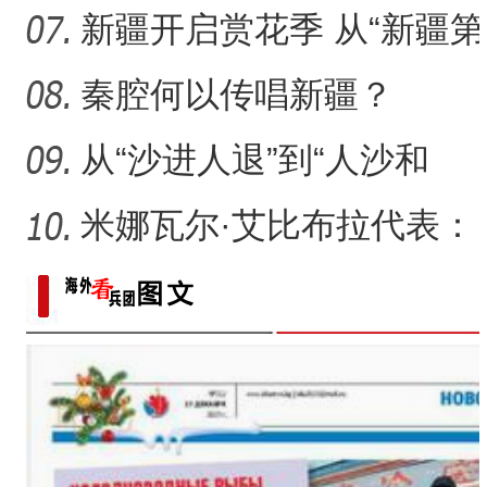
来了什么？
新疆开启赏花季 从“新疆第
一春”启程感受浪漫之旅
秦腔何以传唱新疆？
从“沙进人退”到“人沙和
谐”，新疆何以在“死亡
米娜瓦尔·艾比布拉代表：
让少数民族古籍文字“活