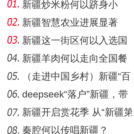
新疆炒米粉何以跻身小
吃“顶流”？
新疆智慧农业进展显著
新疆这一街区何以入选国
家级旅游休闲街区名单？
新疆羊肉何以走向全国餐
桌？
（走进中国乡村）新疆“百
年足球村”：民间赛事拉
deepseek“落户”新疆，带
来了什么？
新疆开启赏花季 从“新疆第
一春”启程感受浪漫之旅
秦腔何以传唱新疆？