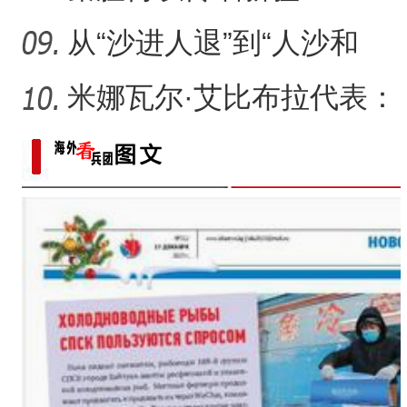
从“沙进人退”到“人沙和
谐”，新疆何以在“死亡
米娜瓦尔·艾比布拉代表：
让少数民族古籍文字“活