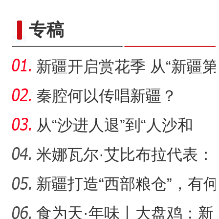
专稿
新疆开启赏花季 从“新疆第
一春”启程感受浪漫之旅
秦腔何以传唱新疆？
从“沙进人退”到“人沙和
谐”，新疆何以在“死亡
米娜瓦尔·艾比布拉代表：
让少数民族古籍文字“活
新疆打造“西部粮仓”，有何
支撑？
食为天·年味丨大盘鸡：新