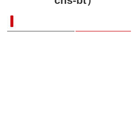
cns-bt）