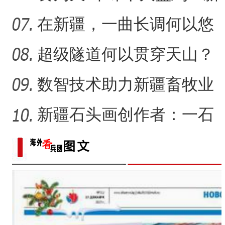
疆春节餐桌上的年味担当
在新疆，一曲长调何以悠
扬？
超级隧道何以贯穿天山？
数智技术助力新疆畜牧业
走“新”路
新疆石头画创作者：一石
一画乐在其中