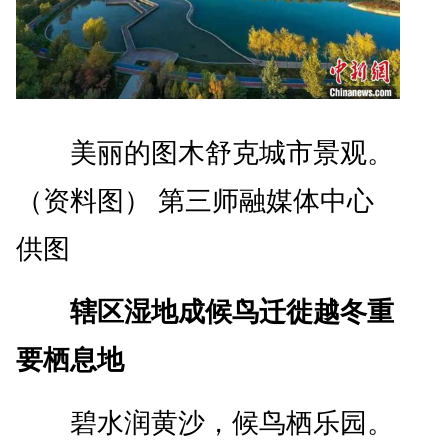
美丽的图木舒克城市景观。
（资料图） 第三师融媒体中心
供图
辖区湿地成候鸟迁徙越冬重
要栖息地
碧水润黄沙，候鸟栖乐园。