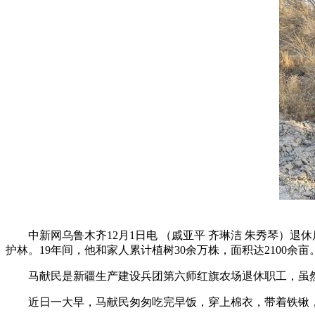
中新网乌鲁木齐12月1日电 （戚亚平 齐琳洁 朱秀琴）退
护林。19年间，他和家人累计植树30余万株，面积达2100余亩
马献民是新疆生产建设兵团第六师红旗农场退休职工，虽然
近日一大早，马献民匆匆吃完早饭，穿上棉衣，带着铁锹，