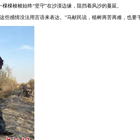
棵棵梭梭始终“坚守”在沙漠边缘，阻挡着风沙的蔓延。
些感情没法用言语来表达。”马献民说，植树再苦再难，也要