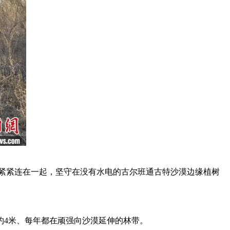
境紧紧连在一起，坚守在没有水电的古尔班通古特沙漠边缘植树
4米、每年都在顽强向沙漠延伸的林带。