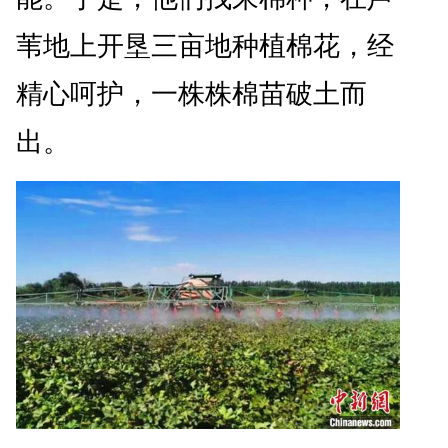
苇地上开垦三亩地种植棉花，经
精心呵护，一株株棉苗破土而
出。