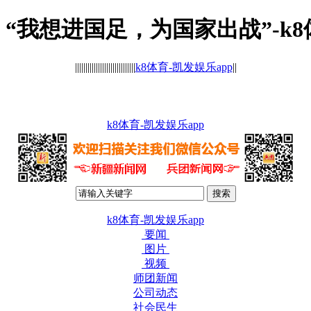
“我想进国足，为国家出战”-k8
|||||||||||||||||||||||||||||
k8体育-凯发娱乐app
||
k8体育-凯发娱乐app
k8体育-凯发娱乐app
要闻
图片
视频
师团新闻
公司动态
社会民生