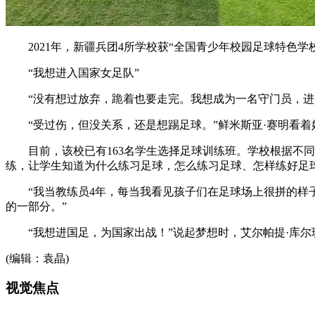
2021年，新疆兵团4所学校获“全国青少年校园足球特色学
“我想进入国家女足队”
“没有想过放弃，跪着也要走完。我想成为一名守门员，进入
“受过伤，但没关系，还是想踢足球。”鲜米斯亚·赛明看着
目前，该校已有163名学生选择足球训练班。学校根据不同
练，让学生知道为什么练习足球，怎么练习足球、怎样练好足
“我当教练员4年，每当我看见孩子们在足球场上很拼的样子，
的一部分。”
“我想进国足，为国家出战！”说起梦想时，艾尔帕提·库尔
(编辑：袁晶)
视
觉焦点