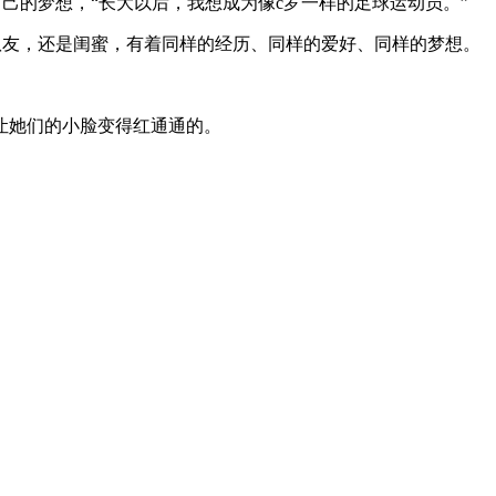
己的梦想，“长大以后，我想成为像c罗一样的足球运动员。”
友，还是闺蜜，有着同样的经历、同样的爱好、同样的梦想。
让她们的小脸变得红通通的。