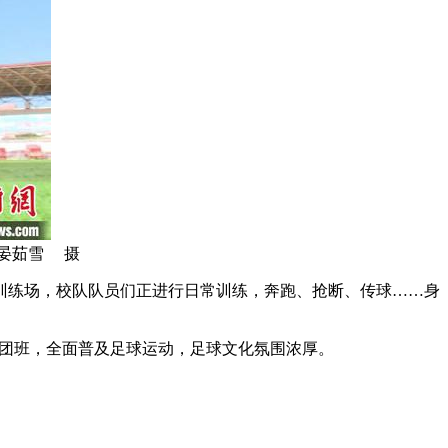
 晏茹雪 摄
训练场，校队队员们正进行日常训练，奔跑、抢断、传球……身
社团班，全面普及足球运动，足球文化氛围浓厚。